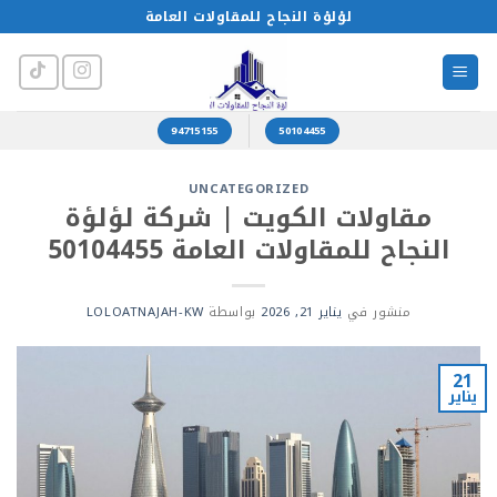
خطي
لؤلؤة النجاح للمقاولات العامة
لمحتوى
94715155
50104455
UNCATEGORIZED
مقاولات الكويت | شركة لؤلؤة
النجاح للمقاولات العامة 50104455
منشور في
يناير 21, 2026
بواسطة
LOLOATNAJAH-KW
21
يناير