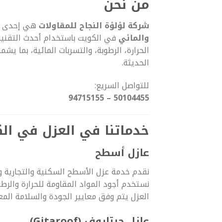
من نحن
شركة لؤلؤة النجاح للمقاولات
هي إحدى ال
والمائي
في الكويت باستخدام أحدث التقنيات 
الحرارة، الرطوبة، والتسربات المائية، بما يشمل
الحديثة.
للتواصل السريع:
50104455 – 94715155
خدماتنا في العزل في ال
عازل أسطح
نقدم خدمة عزل الأسطح السكنية والتجارية 
نستخدم أجود المواد المقاومة للحرارة والرط
العزل يتم وفق معايير الجودة والسلامة الم
عازل جيتاروف (Gitaroof)