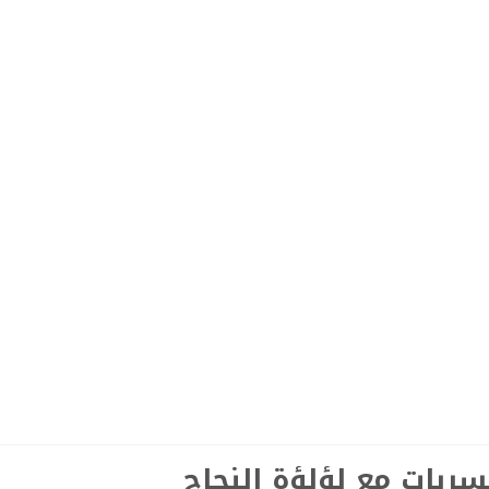
تسربات مع لؤلؤة النجاح