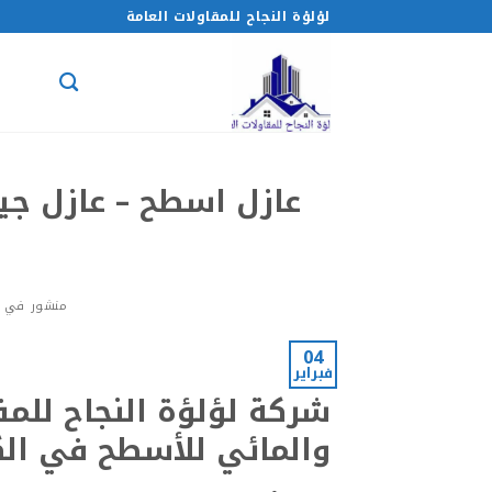
خطي
لؤلؤة النجاح للمقاولات العامة
لمحتوى
عازل اسطح – عازل جيت
منشور في
04
فبراير
شركة لؤلؤة النجاح للمق
والمائي للأسطح في ال