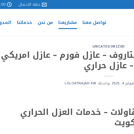
جهة الاتصال
 - 17:00
تواصل معنا
مشاريعنا
من نحن
خدماتنا
المدو
UNCATEGORIZED
اروف – عازل فورم – عازل امريكي
– عازل حراري
فبراير 4, 2025
بواسطة
LOLOATNAJAH-KW
اولات – خدمات العزل الحراري
كويت