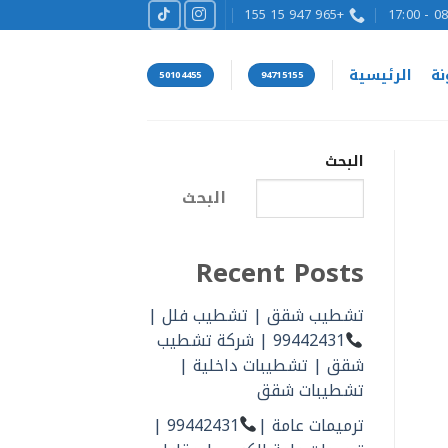
+965 947 15 155
08:00
نة
الرئيسية
50104455
94715155
البحث
البحث
Recent Posts
تشطيب شقق | تشطيب فلل |
99442431 | شركة تشطيب
شقق | تشطيبات داخلية |
تشطيبات شقق
ترميمات عامة |
99442431 |