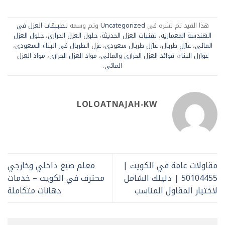
هذا القيد تم نشره في
Uncategorized
وتم وسمه
تطبيقات العزل في
الهندسة المعمارية
،
تقنيات العزل الحديثة
،
حلول العزل الحراري
،
حلول العزل
المائي
،
عازل طربال
،
عازل طربال سعودي
،
عزل الطربال في البناء السعودي
،
عوازل البناء
،
فوائد العزل الحراري والمائي
،
مواد العزل الحراري
،
مواد العزل
المائي
.
LOLOATNAJAH-KW
مقاولات عامة في الكويت |
معلم صبغ داخلي وخارجي
50104455 | دليلك الشامل
محترف في الكويت – خدمات
لاختيار المقاول المناسب
دهانات متكاملة