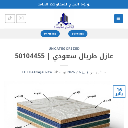
خطي
لؤلؤة النجاح للمقاولات العامة
لمحتوى
94715155
50104455
UNCATEGORIZED
عازل طربال سعودي | 50104455
منشور في
يناير 16, 2026
بواسطة
LOLOATNAJAH-KW
16
يناير