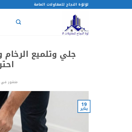
خطي
لؤلؤة النجاح للمقاولات العامة
لمحتوى
احتر
منشور في
19
يناير