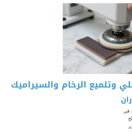
لي وتلميع الرخام والسيراميك
ان
 في
ح
ر