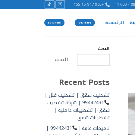
+965 947 15 155
08:00
نة
الرئيسية
50104455
94715155
البحث
البحث
Recent Posts
تشطيب شقق | تشطيب فلل |
99442431 | شركة تشطيب
شقق | تشطيبات داخلية |
تشطيبات شقق
ترميمات عامة |
99442431 |