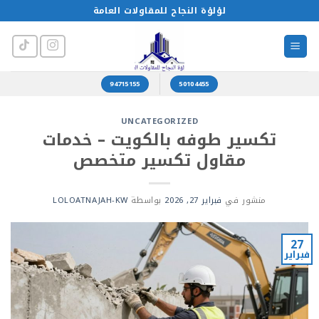
خطي
لؤلؤة النجاح للمقاولات العامة
لمحتوى
94715155
50104455
UNCATEGORIZED
تكسير طوفه بالكويت – خدمات
مقاول تكسير متخصص
منشور في
فبراير 27, 2026
بواسطة
LOLOATNAJAH-KW
27
فبراير