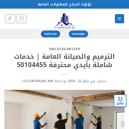
خطي
لؤلؤة النجاح للمقاولات العامة
لمحتوى
94715155
50104455
UNCATEGORIZED
الترميم والصيانة العامة | خدمات
شاملة بأيدي محترفة 50104455
منشور في
يناير 22, 2026
بواسطة
LOLOATNAJAH-KW
22
يناير