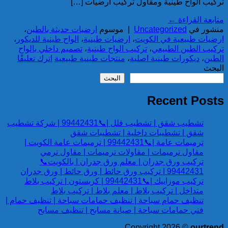
تركيب الواح طينية ومقاول تركيب ارضيات […]
متابعة القراءة
←
منشور في
Uncategorized
|
موسوم
ارضيات حديثة بالطين
،
ارضيات طبيعية في الكويت
،
ارضيات طينية
،
الواح طينية للديكور
،
تركيب الطين الطبيعي
،
تركيب الواح طينية
،
تصميم داخلي بالواح
الطين
،
ديكورات طينية اصلية
،
منتجات طينية طبيعية
اترك تعليقًا
البحث
البحث
Recent Posts
تشطيب شقق | تشطيب فلل |📞99442431 | شركة تشطيب
شقق | تشطيبات داخلية | تشطيبات شقق
ترميمات عامة |📞99442431 | ترميمات عامة الكويت |
مقاول ترميمات | مقاولات ترميمات | مقاول ترمي
تركيب ورق جدران | معلم ورق جدران | بالكويت📞
99442431 | تركيب ورق حائط | ورق حائط | ورق جدران
تركيب موزاييك |📞99442431 | كربستون | تركيب بلاط
متداخل | تركيب بلاط | معلم بلاط | تركيب بلاط
تنظيف حمام سباحة | تنظيف حمامات سباحة | تنظيف حمام |
فني حمامات سباحة | صيانة مسابح | تنظيف مسابح
Copyright 2026 ©
ourtrend