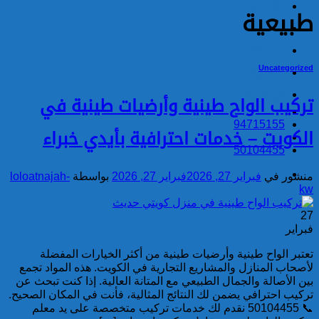
مشاريعنا
طبيعية
من نحن
خدماتنا
Uncategorized
المدونة
الرئيسية
تركيب الواح طينية وأرضيات طينية في
94715155
الكويت – خدمات احترافية بأيدي خبراء
50104455
منشور في
فبراير 27, 2026
فبراير 27, 2026
بواسطة
loloatnajah-
kw
27
فبراير
تعتبر الواح طينية وأرضيات طينية من أكثر الخيارات المفضلة
لأصحاب المنازل والمشاريع التجارية في الكويت. هذه المواد تجمع
بين الأصالة والجمال الطبيعي مع المتانة العالية. إذا كنت تبحث عن
تركيب احترافي يضمن لك النتائج المثالية، فأنت في المكان الصحيح.
📞 50104455 نقدم لك خدمات تركيب متخصصة على يد معلم