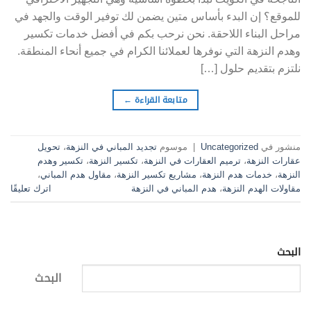
للموقع؟ إن البدء بأساس متين يضمن لك توفير الوقت والجهد في
مراحل البناء اللاحقة. نحن نرحب بكم في أفضل خدمات تكسير
وهدم النزهة التي نوفرها لعملائنا الكرام في جميع أنحاء المنطقة.
نلتزم بتقديم حلول […]
متابعة القراءة
←
منشور في
Uncategorized
|
موسوم
تجديد المباني في النزهة
،
تحويل
عقارات النزهة
،
ترميم العقارات في النزهة
،
تكسير النزهة
،
تكسير وهدم
النزهة
،
خدمات هدم النزهة
،
مشاريع تكسير النزهة
،
مقاول هدم المباني
،
مقاولات الهدم النزهة
،
هدم المباني في النزهة
اترك تعليقًا
البحث
البحث