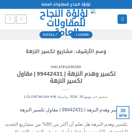
خطي
لؤلؤة النجاح للمقاولات العامة
لمحتوى
94715155
50104455
وسم الآرشيف:
مشاريع تكسير النزهة
UNCATEGORIZED
تكسير وهدم النزهة | 99442431 | مقاول
تكسير النزهة
منشور في
يونيو 30, 2026
بواسطة
LOLOATNAJAH-KW
30
يونيو
تكسير وهدم النزهة هل تعلم أن أكثر من 80% من مشاريع التجديد
الناجحة في الكويت تبدأ بخطوة أساسية وهي التجهيز الاحترافي