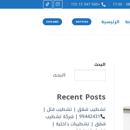
+965 947 15 155
08:00
نة
الرئيسية
50104455
94715155
البحث
البحث
Recent Posts
تشطيب شقق | تشطيب فلل |
99442431 | شركة تشطيب
شقق | تشطيبات داخلية |