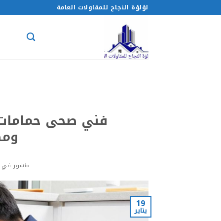
خطي
لؤلؤة النجاح للمقاولات العامة
لمحتوى
فني صحى حمامات 
ومضمو
منشور في
19
يناير