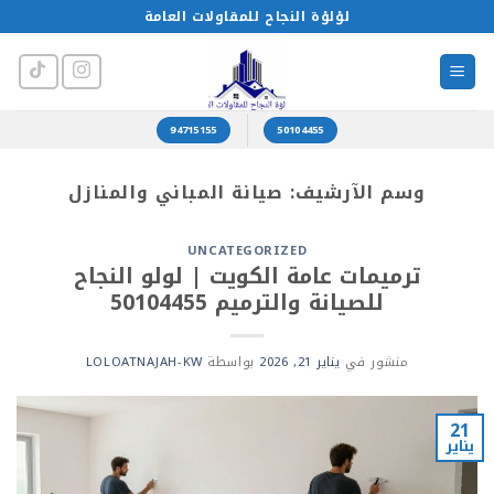
خطي
لؤلؤة النجاح للمقاولات العامة
لمحتوى
94715155
50104455
وسم الآرشيف:
صيانة المباني والمنازل
UNCATEGORIZED
ترميمات عامة الكويت | لولو النجاح
للصيانة والترميم 50104455
منشور في
يناير 21, 2026
بواسطة
LOLOATNAJAH-KW
21
يناير