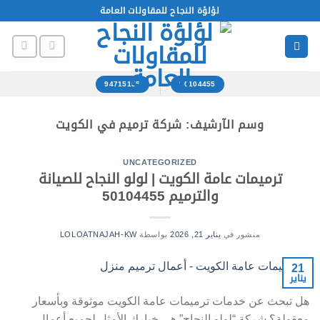
خطي
لؤلؤة النجاح للمقاولات العامة
لمحتوى
94715155
50104455
وسم الآرشيف:
شركة ترميم في الكويت
UNCATEGORIZED
ترميمات عامة الكويت | لولو النجاح للصيانة
والترميم 50104455
منشور في
يناير 21, 2026
بواسطة
LOLOATNAJAH-KW
21
يناير
هل تبحث عن خدمات ترميمات عامة الكويت موثوقة وبأسعار
معقولة؟ شركة “لولو النجاح” هي خيارك الأمثل لجميع أعمال