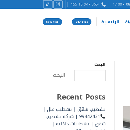
+965 947 15 155
08:00
نة
الرئيسية
50104455
94715155
البحث
البحث
Recent Posts
تشطيب شقق | تشطيب فلل |
99442431 | شركة تشطيب
شقق | تشطيبات داخلية |