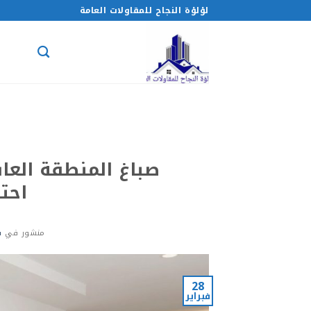
خطي
لؤلؤة النجاح للمقاولات العامة
لمحتوى
احت
منشور في
فب
28
فبراير