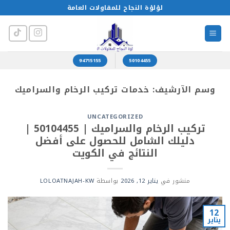
خطي
لؤلؤة النجاح للمقاولات العامة
لمحتوى
94715155
50104455
وسم الآرشيف:
خدمات تركيب الرخام والسراميك
UNCATEGORIZED
تركيب الرخام والسراميك | 50104455 |
دليلك الشامل للحصول على أفضل
النتائج في الكويت
منشور في
يناير 12, 2026
بواسطة
LOLOATNAJAH-KW
12
يناير