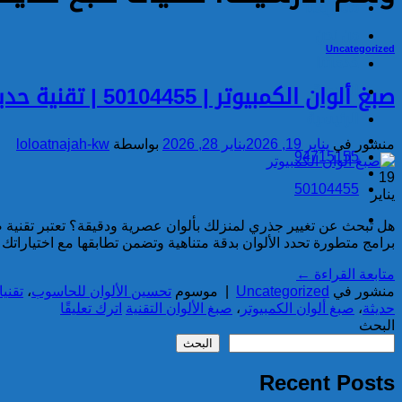
مشاريعنا
من نحن
Uncategorized
خدماتنا
المدونة
صبغ ألوان الكمبيوتر | 50104455 | تقنية حديثة لدهانات منزلية مميزة
الرئيسية
منشور في
يناير 19, 2026
يناير 28, 2026
بواسطة
loloatnajah-kw
94715155
19
50104455
يناير
هل تبحث عن تغيير جذري لمنزلك بألوان عصرية ودقيقة؟ تعتبر تقنية صبغ
برامج متطورة تحدد الألوان بدقة متناهية وتضمن تطابقها مع اختياراتك بنسبة 100%. نقدم لكم خدمات صبغ احترافية بألوان الكمبيوتر للمنازل و
متابعة القراءة
←
منشور في
Uncategorized
|
موسوم
تحسين الألوان للحاسوب
،
تقني
حديثة
،
صبغ ألوان الكمبيوتر
،
صبغ الألوان التقنية
اترك تعليقًا
البحث
البحث
Recent Posts