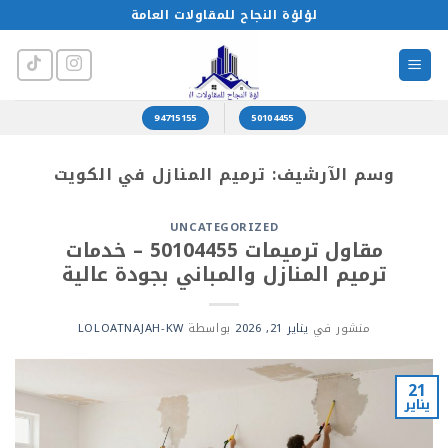
خطي
لؤلؤة النجاح للمقاولات العامة
لمحتوى
94715155
50104455
وسم الآرشيف:
ترميم المنازل في الكويت
UNCATEGORIZED
مقاول ترميمات 50104455 – خدمات
ترميم المنازل والمباني بجودة عالية
منشور في
يناير 21, 2026
بواسطة
LOLOATNAJAH-KW
21
يناير