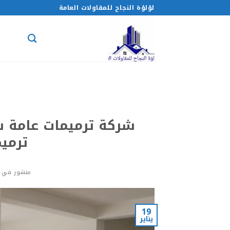
خطي
لؤلؤة النجاح للمقاولات العامة
لمحتوى
ترمي
منشور في
19
يناير