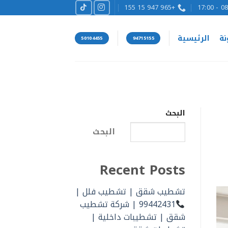
+965 947 15 155
08:00
نة
الرئيسية
50104455
94715155
البحث
البحث
Recent Posts
تشطيب شقق | تشطيب فلل |
99442431 | شركة تشطيب
شقق | تشطيبات داخلية |