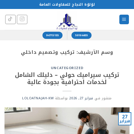
خطي
لؤلؤة النجاح للمقاولات العامة
لمحتوى
94715155
50104455
وسم الآرشيف:
تركيب وتصميم داخلي
UNCATEGORIZED
تركيب سيراميك حولي – دليلك الشامل
لخدمات احترافية بجودة عالية
منشور في
فبراير 27, 2026
بواسطة
LOLOATNAJAH-KW
27
فبراير