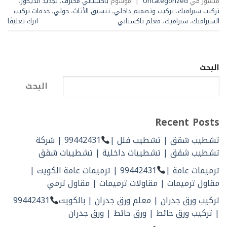
منشور في
Uncategorized
|
موسوم
باكستاني محترف
،
تجديد الديكور
،
تركيب سيراميك
،
تركيب وتصميم داخلي
،
تنسيق الأثاث
،
حولي
،
خدمات تركيب
السيراميك
،
سيراميك
،
معلم باكستاني
اترك تعليقًا
البحث
البحث
Recent Posts
تشطيب شقق | تشطيب فلل |
99442431 | شركة
تشطيب شقق | تشطيبات داخلية | تشطيبات شقق
ترميمات عامة |
99442431 | ترميمات عامة الكويت |
مقاول ترميمات | مقاولات ترميمات | مقاول ترمي
تركيب ورق جدران | معلم ورق جدران | بالكويت
99442431
| تركيب ورق حائط | ورق حائط | ورق جدران