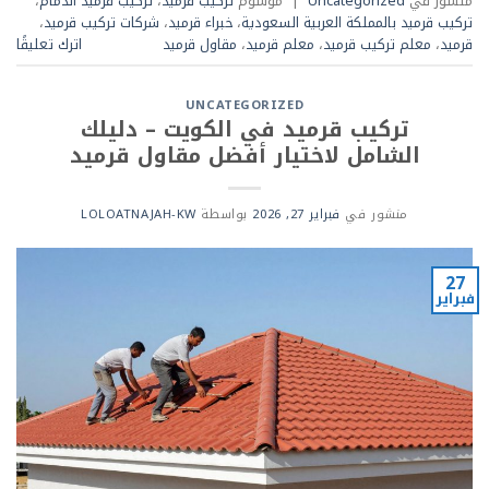
منشور في
Uncategorized
|
موسوم
تركيب قرميد
،
تركيب قرميد الدمام
،
تركيب قرميد بالمملكة العربية السعودية
،
خبراء قرميد
،
شركات تركيب قرميد
،
قرميد
،
معلم تركيب قرميد
،
معلم قرميد
،
مقاول قرميد
اترك تعليقًا
UNCATEGORIZED
تركيب قرميد في الكويت – دليلك
الشامل لاختيار أفضل مقاول قرميد
منشور في
فبراير 27, 2026
بواسطة
LOLOATNAJAH-KW
27
فبراير