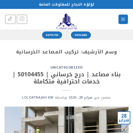
خطي
لؤلؤة النجاح للمقاولات العامة
لمحتوى
94715155
50104455
وسم الآرشيف:
تركيب المصاعد الخرسانية
UNCATEGORIZED
بناء مصاعد | درج خرساني | 50104455 |
خدمات احترافية متكاملة
منشور في
فبراير 28, 2026
بواسطة
LOLOATNAJAH-KW
28
فبراير