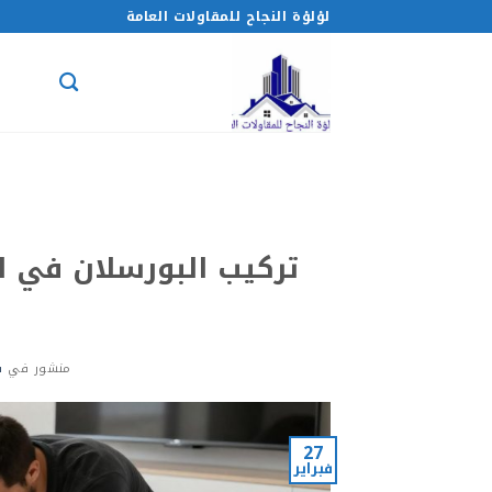
خطي
لؤلؤة النجاح للمقاولات العامة
لمحتوى
تركيب البورسلان في ا
منشور في
فب
27
فبراير