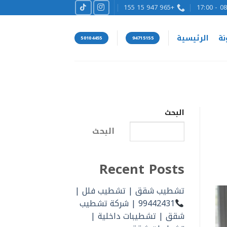
+965 947 15 155
08:00
نة
الرئيسية
50104455
94715155
البحث
البحث
Recent Posts
تشطيب شقق | تشطيب فلل |
99442431 | شركة تشطيب
شقق | تشطيبات داخلية |