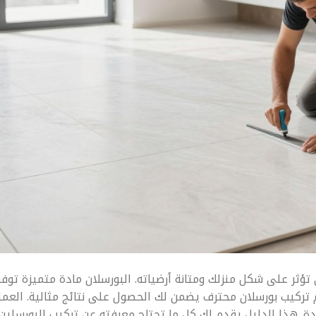
 تؤثر على شكل منزلك ومتانة أرضياته. البورسلان مادة متميزة توفر
لم تركيب بورسلان محترف يضمن لك الحصول على نتائج مثالية. العمل
ة. هذا الدليل يقدم لك كل ما تحتاج معرفته عن تركيب البورسلين