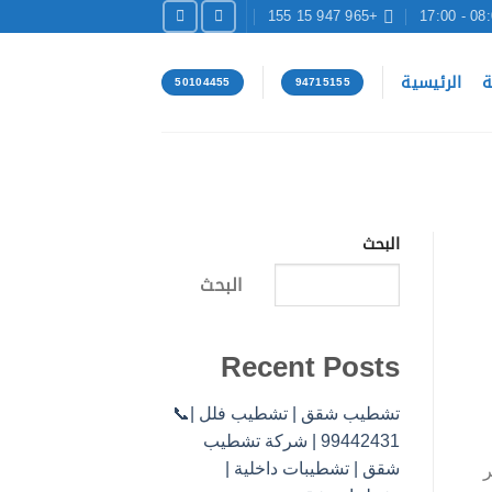
+965 947 15 155
08:00 -
ة
الرئيسية
50104455
94715155
البحث
البحث
Recent Posts
تشطيب شقق | تشطيب فلل |📞
99442431 | شركة تشطيب
شقق | تشطيبات داخلية |
ر