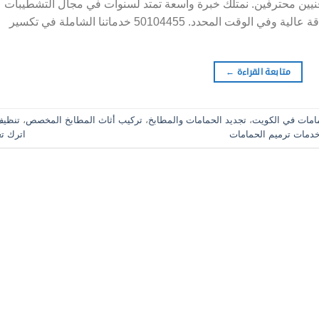
نيين محترفين. نمتلك خبرة واسعة تمتد لسنوات في مجال التشطيبات
والتجديد المنزلي، ونضمن لك تنفيذ مشروعك بدقة عالية وفي الوقت المحدد. 50104455 خدماتنا الشاملة في تكسير
متابعة القراءة
←
مامات في الكويت
،
تجديد الحمامات والمطابخ
،
تركيب أثاث المطابخ المخصص
،
تنظي
دمات ترميم الحمامات
اترك تعل