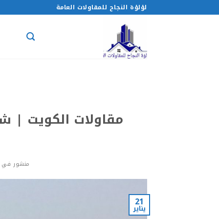
خطي
لؤلؤة النجاح للمقاولات العامة
لمحتوى
مقاولات الكويت | شرك
منشور في
21
يناير