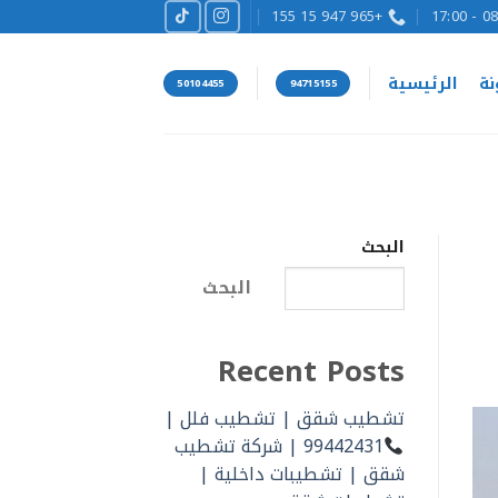
+965 947 15 155
08:00
نة
الرئيسية
50104455
94715155
البحث
البحث
Recent Posts
تشطيب شقق | تشطيب فلل |
99442431 | شركة تشطيب
شقق | تشطيبات داخلية |