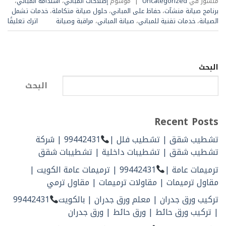
منشور في
Uncategorized
|
موسوم
إصلاحات المباني
،
استدامة المباني
،
برنامج صيانة منشآت
،
حفاظ على المباني
،
حلول صيانة متكاملة
،
خدمات تشمل
الصيانة
،
خدمات تقنية للمباني
،
صيانة المباني
،
مراقبة وصيانة
اترك تعليقًا
البحث
البحث
Recent Posts
تشطيب شقق | تشطيب فلل |
99442431 | شركة
تشطيب شقق | تشطيبات داخلية | تشطيبات شقق
ترميمات عامة |
99442431 | ترميمات عامة الكويت |
مقاول ترميمات | مقاولات ترميمات | مقاول ترمي
تركيب ورق جدران | معلم ورق جدران | بالكويت
99442431
| تركيب ورق حائط | ورق حائط | ورق جدران