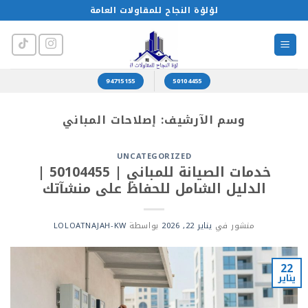
خطي
لؤلؤة النجاح للمقاولات العامة
لمحتوى
94715155
50104455
وسم الآرشيف:
إصلاحات المباني
UNCATEGORIZED
خدمات الصيانة للمباني | 50104455 |
الدليل الشامل للحفاظ على منشآتك
منشور في
يناير 22, 2026
بواسطة
LOLOATNAJAH-KW
22
يناير